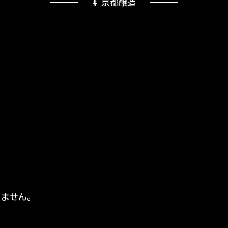
# 京都醸造
りません。