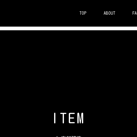
TOP
ABOUT
FA
I
T
E
M