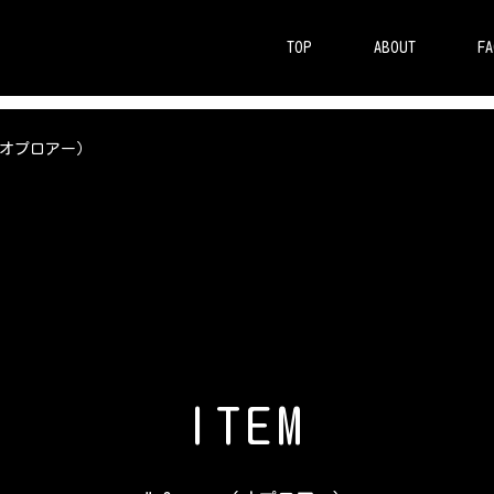
TOP
ABOUT
FA
r（オプロアー）
I
T
E
M