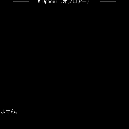
# Opeoer（オプロアー）
りません。